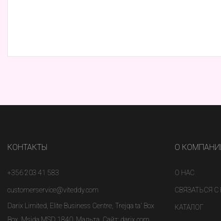
КОНТАКТЫ
О КОМПАНИ
+356 203 41 583
О НАС
customerservice@viteddy.com
СВЯЗАТЬСЯ С
Darix Limited, Elite Business Centre, Trejqa ta' Box
КАТАЛОГ
Box, Msida MSD 1840, Мальта. Сайт: darix.com